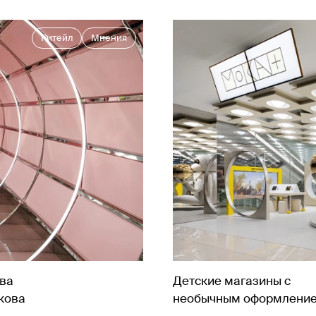
Ритейл
Мнения
ва
Детские магазины с
кова
необычным оформлени