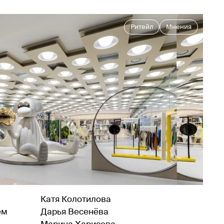
Ритейл
Мнения
Катя Колотилова
ем
Дарья Весенёва