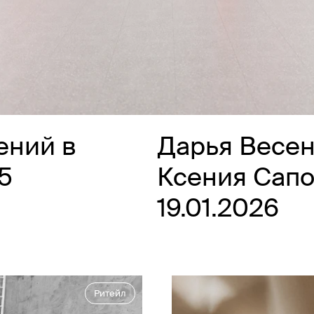
ений в
Дарья Весе
25
Ксения Сап
19.01.2026
Ритейл