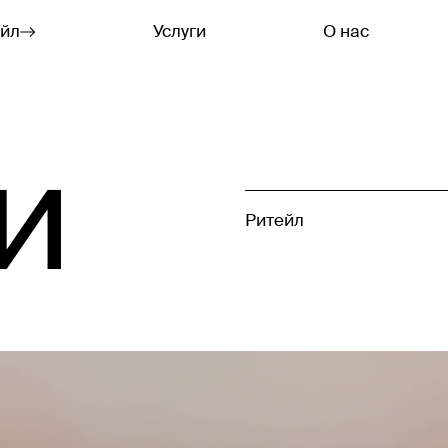
ейл
Услуги
О нас
и
Ритейл