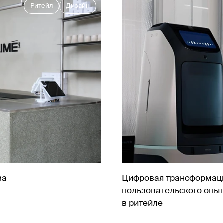
Ритейл
Дизайн
ва
Цифровая трансформац
пользовательского опы
в ритейле