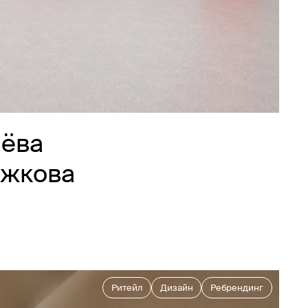
нёва
ожкова
Ритейл
Дизайн
Ребрендинг