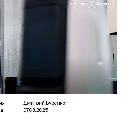
Ритейл
Мнения
ия
Дмитрий Буренко
та
07.03.2025