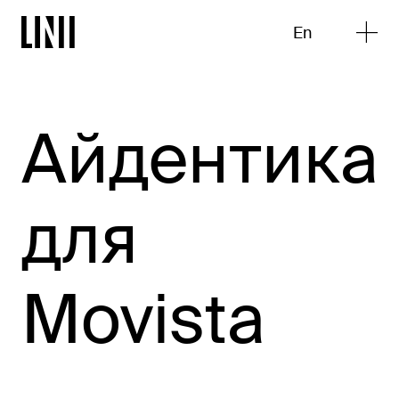
En
Айдентика
для
Movista