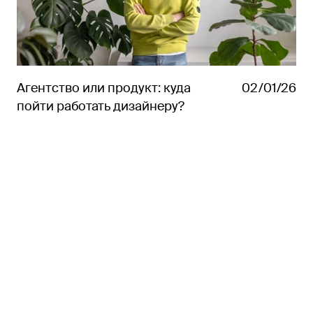
+7 495 223-23-68
6/20 building 2,
info@linii.ru
Pokrovsky Boulevard,
Агентство или продукт: куда
02/01/26
Moscow, 109028,
пойти работать дизайнеру?
Russian Federation
Subscribe to articles and news