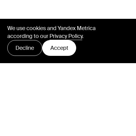
Tell us about your
project and tasks
We use cookies and Yandex Metrica
according to our
Privacy Policy
.
Discuss a project
Decline
Accept
Privacy Policy
Open cookie banner